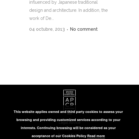
influenced by Japanese traditional
design and architecture. In addition, the
work of De...
04 octubre, 2013
No comment
This website applies owned and third party cookies to assess your
browsing and providing customized services according to your
Legal Advice
interests. Continuing browsing will be considered as your
Cookies Policy
Privacy Policy
acceptance of our Cookies Policy
Read more